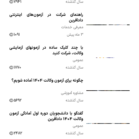
سال گذشته
7941
راهنمای شرکت در آزمون‌های اینترنتی
00:01:39
دادآفرین
معرفی خدمات
3 ماه پیش
1091
با چند کلیک ساده در آزمونهای آزمایشی
00:01:09
وکالت، شرکت کنید
عمومی
سال گذشته
1770
چگونه برای آزمون وکالت 1404 آماده شویم؟
00:02:14
مشاوره آموزشی
سال گذشته
5692
گفتگو با دانشجویان دوره اول آمادگی آزمون
00:03:54
وکالت 1404 دادآفرین
عمومی
سال گذشته
2482