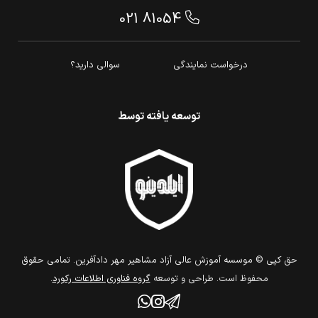
021 81054
درخواست نمایندگی
سوالی دارید؟
توسعه یافته توسط
حق كپي © موسسه آموزش عالی آزاد مشاهیر مهر دادآفرین. تمامي حقوق
محفوظ است. طراحي و توسعه
گروه فناوري اطلاعات ركورد
.