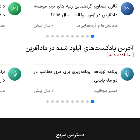
گالری تصاویر گردهمایی رتبه های برتر موسسه
داد
دادآفرین در آزمون وکالت - سال 1398
داد
همایش‌ها و گردهمایی‌ها
6 سال پیش
هما
آخرین پادکست‌های آپلود شده در دادآفرین
[ مشاهده همه ]
00:10:10
00:09:54
برنامه نوزدهم: برنامه‌ریزی برای مرور مطالب در
برن
دو ماه پایانی
دار
مسیر موفقیت
3 سال پیش
مسی
دسترسی سریع